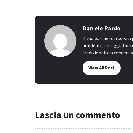
Daniele Pardo
Il tuo partner dei servizi
ambienti, tinteggiatura 
tradizionali e a condens
View All Post
Lascia un commento