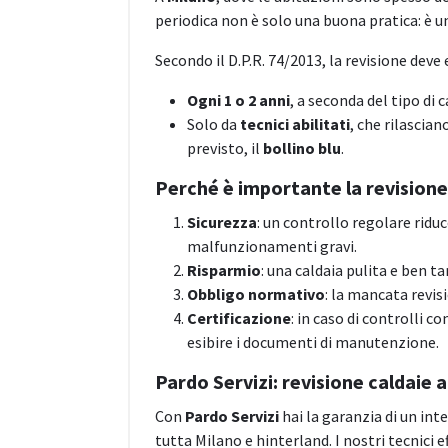
periodica non è solo una buona pratica: è 
Secondo il D.P.R. 74/2013, la revisione deve
Ogni 1 o 2 anni
, a seconda del tipo di 
Solo da
tecnici abilitati
, che rilascia
previsto, il
bollino blu
.
Perché è importante la revisione 
Sicurezza
: un controllo regolare riduc
malfunzionamenti gravi.
Risparmio
: una caldaia pulita e ben 
Obbligo normativo
: la mancata revi
Certificazione
: in caso di controlli c
esibire i documenti di manutenzione.
Pardo Servizi: revisione caldaie a
Con
Pardo Servizi
hai la garanzia di un in
tutta Milano e hinterland. I nostri tecnici e