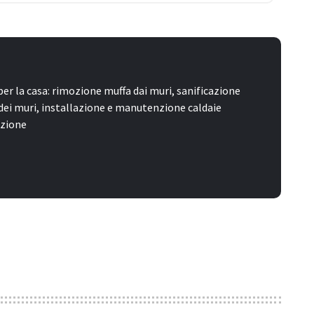
 per la casa: rimozione muffa dai muri, sanificazione
dei muri, installazione e manutenzione caldaie
azione