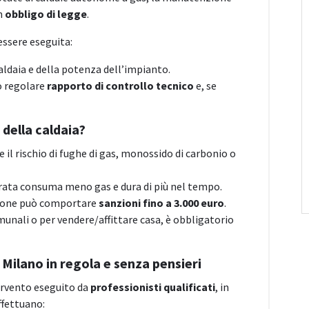
un
obbligo di legge
.
 essere eseguita:
caldaia e della potenza dell’impianto.
no regolare
rapporto di controllo tecnico
e, se
della caldaia?
e il rischio di fughe di gas, monossido di carbonio o
tarata consuma meno gas e dura di più nel tempo.
sione può comportare
sanzioni fino a 3.000 euro
.
omunali o per vendere/affittare casa, è obbligatorio
 Milano in regola e senza pensieri
tervento eseguito da
professionisti qualificati
, in
ffettuano: