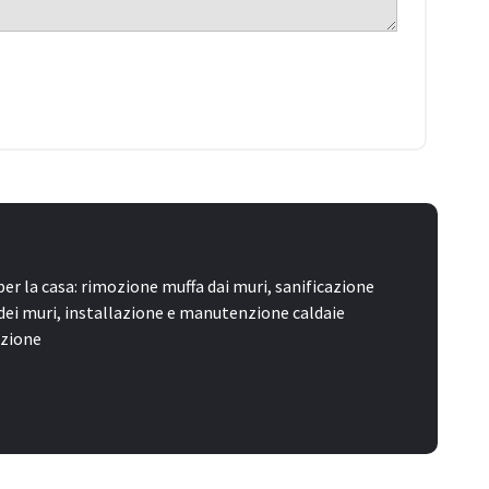
 per la casa: rimozione muffa dai muri, sanificazione
dei muri, installazione e manutenzione caldaie
azione