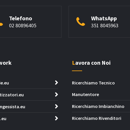
Telefono
WhatsApp
02 80896405
351 8045963
twork
Lavora con Noi
ie.eu
Ricerchiamo Tecnico
Manutentore
tizzatori.eu
Ricerchiamo Imbianchino
ngessista.eu
Ricerchiamo Rivenditori
.eu